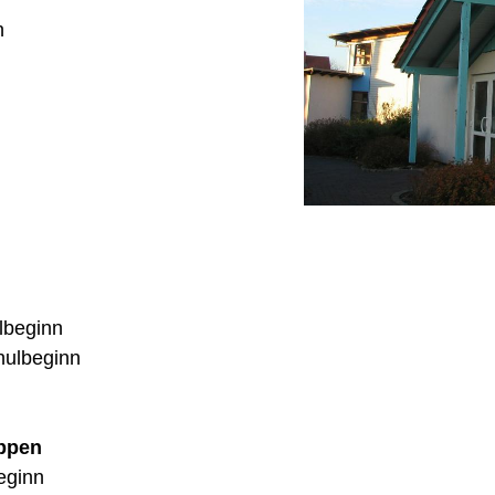
h
lbeginn
hulbeginn
uppen
eginn