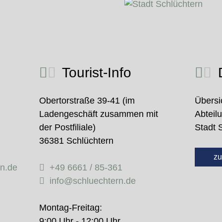
Tourist-Info
D
Obertorstraße 39-41 (im
Übersi
Ladengeschäft zusammen mit
Abteil
der Postfiliale)
Stadt 
36381 Schlüchtern
zu
rn.de
+49 6661 / 85-361
info@schluechtern.de
Montag-Freitag:
9:00 Uhr - 12:00 Uhr