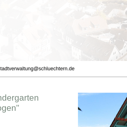
stadtverwaltung@schluechtern.de
ndergarten
ogen"