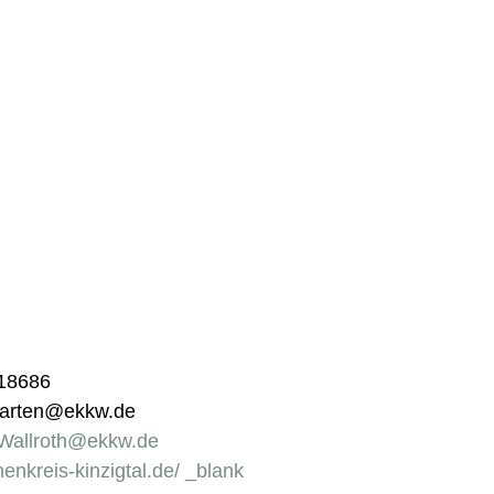
918686
rgarten@ekkw.de
.Wallroth@ekkw.de
chenkreis-kinzigtal.de/ _blank