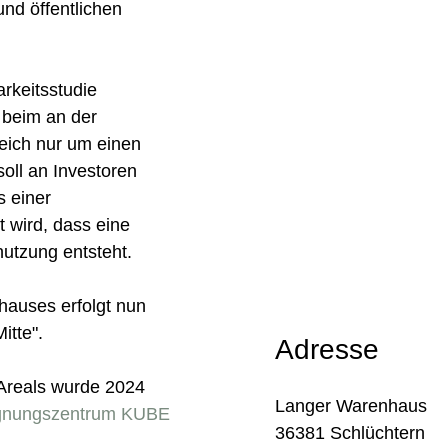
nd öffentlichen
rkeitsstudie
 beim an der
eich nur um einen
oll an Investoren
s einer
 wird, dass eine
nutzung entsteht.
auses erfolgt nun
itte".
Adresse
 Areals wurde 2024
Langer Warenhaus
egnungszentrum KUBE
36381 Schlüchtern