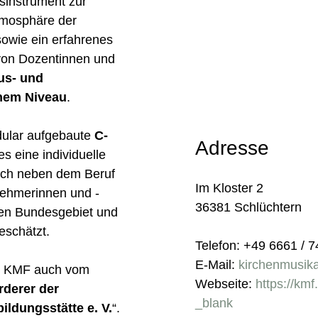
sinstrument zur
tmosphäre der
sowie ein erfahrenes
 von Dozentinnen und
us- und
ohem Niveau
.
dular aufgebaute
C-
Adresse
es eine individuelle
uch neben dem Beruf
Im Kloster 2
lnehmerinnen und -
36381 Schlüchtern
en Bundesgebiet und
eschätzt.
Telefon: +49 6661 / 
E-Mail:
kirchenmusi
der KMF auch vom
Webseite:
https://km
rderer der
_blank
ildungsstätte e. V.
“.