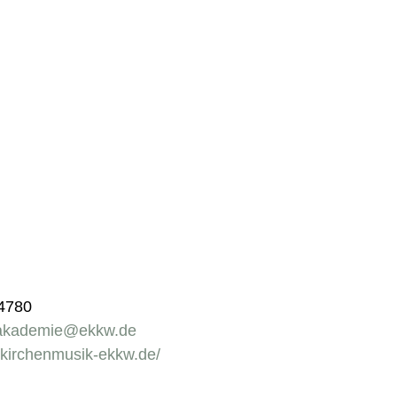
74780
kakademie@ekkw.de
f.kirchenmusik-ekkw.de/