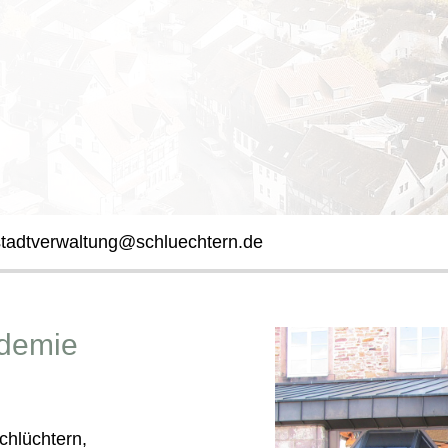
stadtverwaltung@schluechtern.de
demie
hlüchtern,