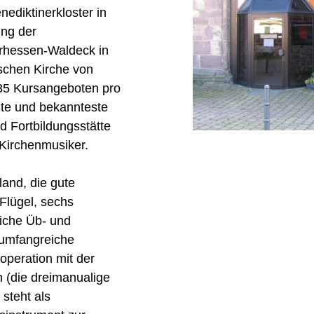
ediktinerkloster in
ung der
rhessen-Waldeck in
schen Kirche von
35 Kursangeboten pro
ßte und bekannteste
 Fortbildungsstätte
Kirchenmusiker.
land, die gute
Flügel, sechs
eiche Üb- und
 umfangreiche
operation mit der
 (die dreimanualige
steht als