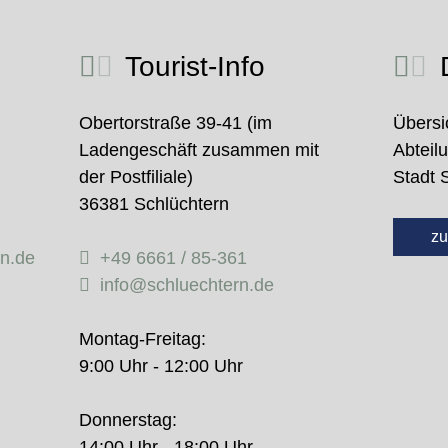
Tourist-Info
D
Obertorstraße 39-41 (im
Übersi
Ladengeschäft zusammen mit
Abteil
der Postfiliale)
Stadt 
36381 Schlüchtern
zu
rn.de
+49 6661 / 85-361
info@schluechtern.de
Montag-Freitag:
9:00 Uhr - 12:00 Uhr
Donnerstag:
14:00 Uhr - 18:00 Uhr