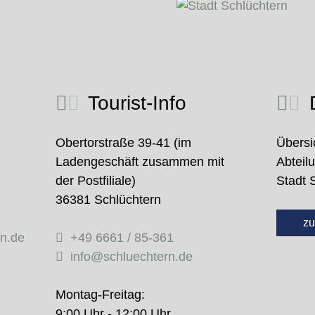
Tourist-Info
D
Obertorstraße 39-41 (im
Übersi
Ladengeschäft zusammen mit
Abteil
der Postfiliale)
Stadt 
36381 Schlüchtern
zu
rn.de
+49 6661 / 85-361
info@schluechtern.de
Montag-Freitag:
9:00 Uhr - 12:00 Uhr