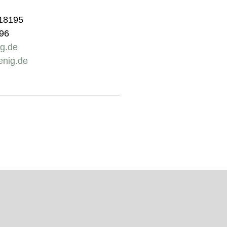
918195
196
ig.de
enig.de