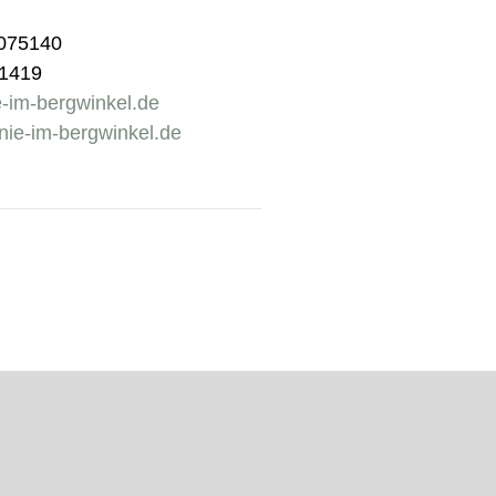
6075140
51419
-im-bergwinkel.de
ie-im-bergwinkel.de