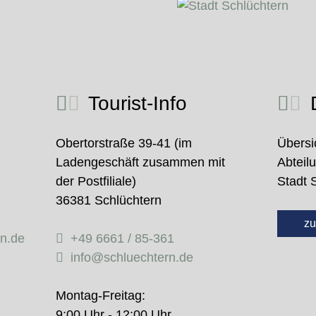
Tourist-Info
D
Obertorstraße 39-41 (im
Übersi
Ladengeschäft zusammen mit
Abteil
der Postfiliale)
Stadt 
36381 Schlüchtern
zu
rn.de
+49 6661 / 85-361
info@schluechtern.de
Montag-Freitag:
9:00 Uhr - 12:00 Uhr