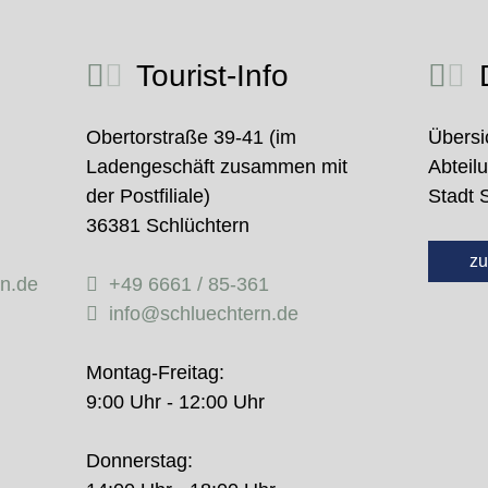
Tourist-Info
D
Obertorstraße 39-41 (im
Übersi
Ladengeschäft zusammen mit
Abteil
der Postfiliale)
Stadt 
36381 Schlüchtern
zu
rn.de
+49 6661 / 85-361
info@schluechtern.de
Montag-Freitag:
9:00 Uhr - 12:00 Uhr
Donnerstag: