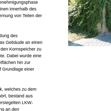
Genehmigungsphase
inen innerhalb des
ernung von Teilen der
tlung des
as Gebäude an einen
r den Kornspeicher zu
e. Dabei wurde eine
flächen hin zur
f Grundlage einer
ck, welches zu dem
ört, bestand aus
ersiegelten LKW-
ung an den