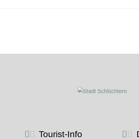
Tourist-Info
D