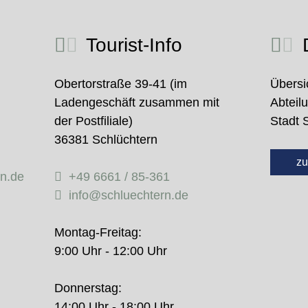
Tourist-Info
D
Obertorstraße 39-41 (im
Übersi
Ladengeschäft zusammen mit
Abteil
der Postfiliale)
Stadt 
36381 Schlüchtern
zu
rn.de
+49 6661 / 85-361
info@schluechtern.de
Montag-Freitag:
9:00 Uhr - 12:00 Uhr
Donnerstag:
14:00 Uhr - 18:00 Uhr