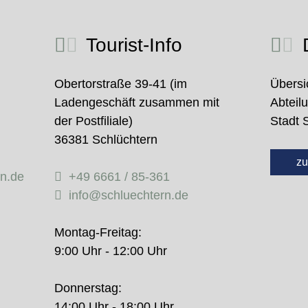
Tourist-Info
D
Obertorstraße 39-41 (im
Übersi
Ladengeschäft zusammen mit
Abteil
der Postfiliale)
Stadt 
36381 Schlüchtern
zu
rn.de
+49 6661 / 85-361
info@schluechtern.de
Montag-Freitag:
9:00 Uhr - 12:00 Uhr
Donnerstag:
14:00 Uhr - 18:00 Uhr