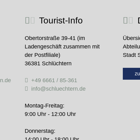
Tourist-Info
D
Obertorstraße 39-41 (im
Übersi
Ladengeschäft zusammen mit
Abteil
der Postfiliale)
Stadt 
36381 Schlüchtern
zu
rn.de
+49 6661 / 85-361
info@schluechtern.de
Montag-Freitag:
9:00 Uhr - 12:00 Uhr
Donnerstag:
14:00 Uhr - 18:00 Uhr